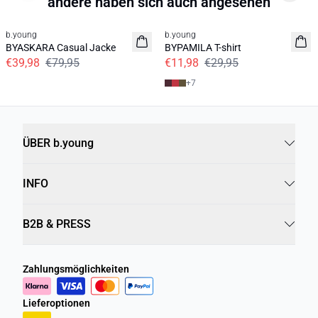
andere haben sich auch angesehen
50%
60%
b.young
b.young
BYASKARA Casual Jacke
BYPAMILA T-shirt
€39,98
€79,95
€11,98
€29,95
+
7
ÜBER b.young
INFO
B2B & PRESS
Zahlungsmöglichkeiten
Lieferoptionen