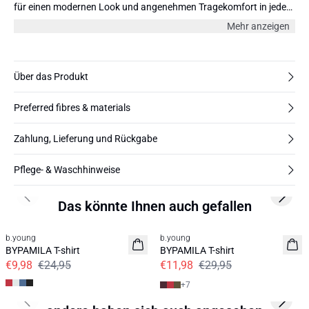
für einen modernen Look und angenehmen Tragekomfort in jeder
Situation.
Mehr anzeigen
Über das Produkt
Preferred fibres & materials
Zahlung, Lieferung und Rückgabe
Pflege- & Waschhinweise
Previous slide
Next s
Das könnte Ihnen auch gefallen
60%
60%
b.young
b.young
BYPAMILA T-shirt
BYPAMILA T-shirt
€9,98
€24,95
€11,98
€29,95
+
7
Previous slide
Next s