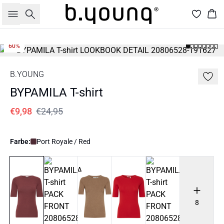
Suche
War
60%
B.YOUNG
BYPAMILA T-shirt
€9,98
€24,95
Farbe:
Port Royale / Red
8