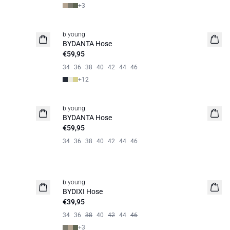
+
3
b.young
Basic
BYDANTA Hose
€59,95
34
36
38
40
42
44
46
+
12
b.young
Neuheit
BYDANTA Hose
€59,95
34
36
38
40
42
44
46
b.young
BYDIXI Hose
€39,95
34
36
38
40
42
44
46
+
3