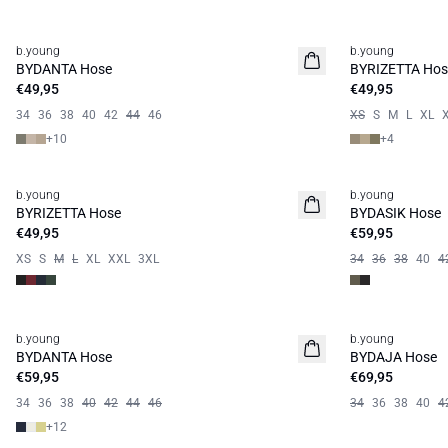
b.young
b.young
Basic
Neuheit
BYDANTA Hose
BYRIZETTA Hos
Basic
€49,95
€49,95
34
36
38
40
42
44
46
XS
S
M
L
XL
+
10
+
4
b.young
b.young
Basic
BYRIZETTA Hose
BYDASIK Hose
€49,95
€59,95
XS
S
M
L
XL
XXL
3XL
34
36
38
40
4
b.young
b.young
Basic
BYDANTA Hose
BYDAJA Hose
€59,95
€69,95
34
36
38
40
42
44
46
34
36
38
40
4
+
12