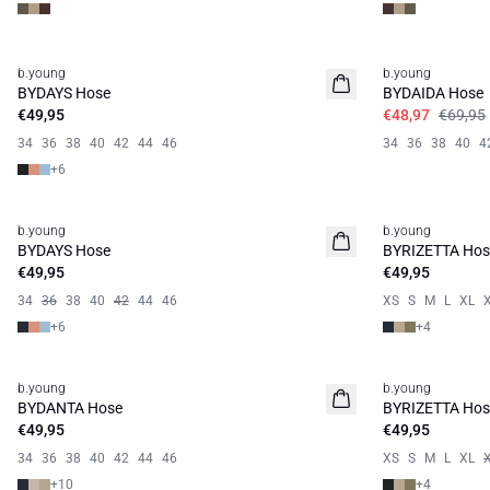
30%
b.young
b.young
Basic
BYDAYS Hose
BYDAIDA Hose
€49,95
€48,97
€69,95
34
36
38
40
42
44
46
34
36
38
40
4
+
6
b.young
b.young
Basic
Basic
BYDAYS Hose
BYRIZETTA Hos
€49,95
€49,95
34
36
38
40
42
44
46
XS
S
M
L
XL
+
6
+
4
b.young
b.young
Basic
Basic
BYDANTA Hose
BYRIZETTA Hos
€49,95
€49,95
34
36
38
40
42
44
46
XS
S
M
L
XL
+
10
+
4