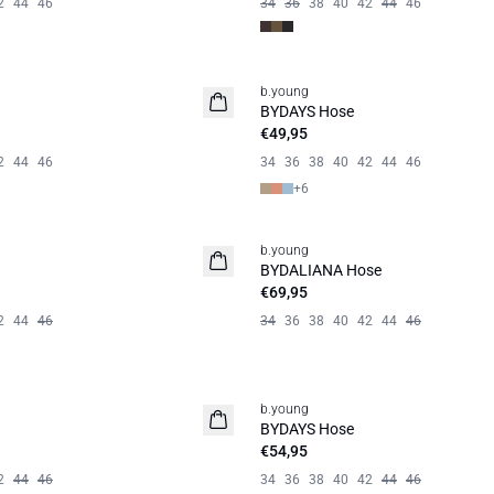
2
44
46
34
36
38
40
42
44
46
b.young
Basic
BYDAYS Hose
€49,95
2
44
46
34
36
38
40
42
44
46
+
6
b.young
Neuheit
BYDALIANA Hose
€69,95
2
44
46
34
36
38
40
42
44
46
b.young
Neuheit
BYDAYS Hose
€54,95
2
44
46
34
36
38
40
42
44
46