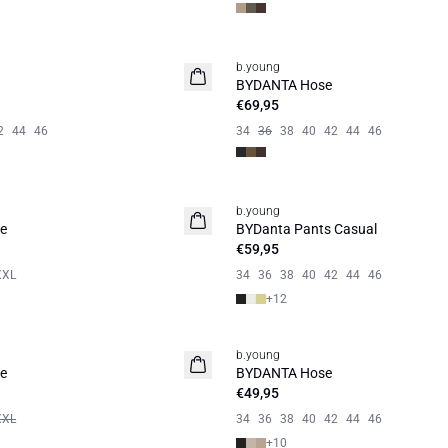
b.young
Neuheit
BYDANTA Hose
€69,95
2
44
46
34
36
38
40
42
44
46
b.young
Basic
e
BYDanta Pants Casual
€59,95
XXL
34
36
38
40
42
44
46
+
12
b.young
Basic
e
BYDANTA Hose
€49,95
XXL
34
36
38
40
42
44
46
+
10