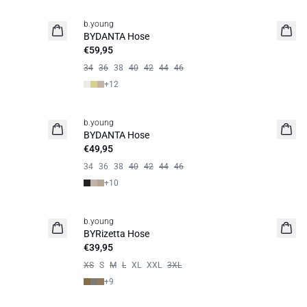
b.young
BYDANTA Hose
€59,95
34
36
38
40
42
44
46
+
12
b.young
BYDANTA Hose
€49,95
34
36
38
40
42
44
46
+
10
b.young
BYRizetta Hose
€39,95
XS
S
M
L
XL
XXL
3XL
+
9