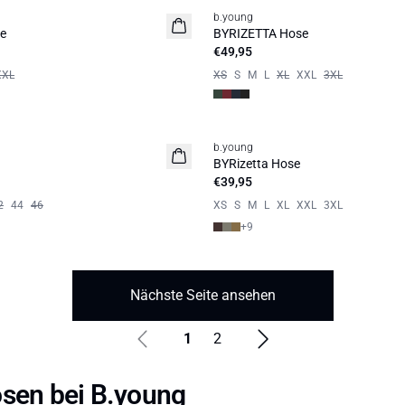
b.young
e
BYRIZETTA Hose
€49,95
XXL
XS
S
M
L
XL
XXL
3XL
b.young
BYRizetta Hose
€39,95
2
44
46
XS
S
M
L
XL
XXL
3XL
+
9
Nächste Seite ansehen
1
2
sen bei B.young