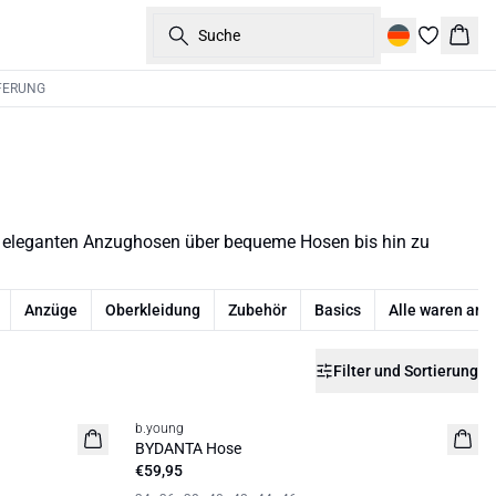
Suche
Ware
FERUNG
on eleganten Anzughosen über bequeme Hosen bis hin zu
Anzüge
Oberkleidung
Zubehör
Basics
Alle waren anz
Filter und Sortierung
b.young
Neuheit
BYDANTA Hose
€59,95