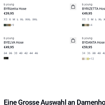
b.young
b.young
BYRizetta Hose
BYRIZETTA Hos
€39,95
€49,95
XS
S
M
L
XL
XXL
3XL
XS
S
M
L
XL
+
9
+
4
b.young
b.young
Basic
BYELVA Hose
BYDANTA Hose
€49,95
€59,95
34
36
38
40
42
44
46
34
36
38
40
4
+
12
Eine Grosse Auswahl an Damenho