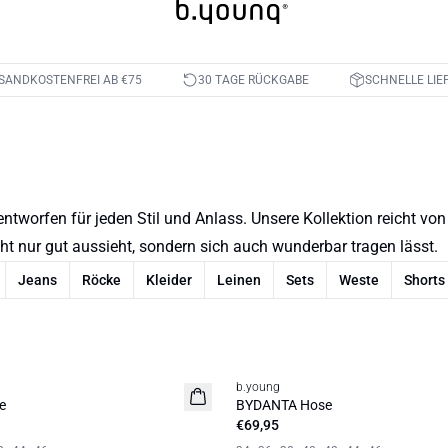
SANDKOSTENFREI AB €75
30 TAGE RÜCKGABE
SCHNELLE LIE
worfen für jeden Stil und Anlass. Unsere Kollektion reicht v
ht nur gut aussieht, sondern sich auch wunderbar tragen lässt.
Jeans
Röcke
Kleider
Leinen
Sets
Weste
Shorts
b.young
Neuheit
e
BYDANTA Hose
€69,95