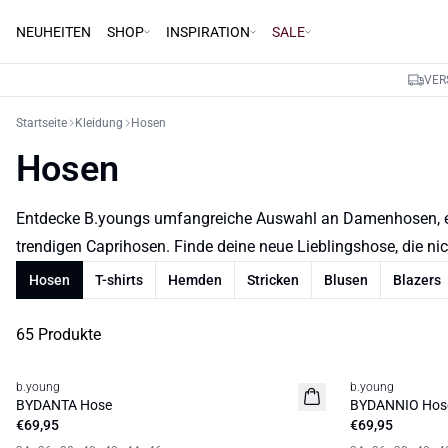
NEUHEITEN
SHOP
INSPIRATION
SALE
VER
Startseite
Kleidung
Hosen
Hosen
Entdecke B.youngs umfangreiche Auswahl an Damenhosen, ent
trendigen Caprihosen. Finde deine neue Lieblingshose, die nic
Hosen
T-shirts
Hemden
Stricken
Blusen
Blazers
65 Produkte
b.young
b.young
Neuheit
Neuheit
BYDANTA Hose
BYDANNIO Hos
€69,95
€69,95