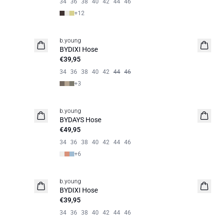
34
36
38
40
42
44
46
+
12
b.young
Neuheit
BYDIXI Hose
€39,95
34
36
38
40
42
44
46
+
3
b.young
Basic
BYDAYS Hose
€49,95
34
36
38
40
42
44
46
+
6
b.young
Basic
BYDIXI Hose
€39,95
34
36
38
40
42
44
46