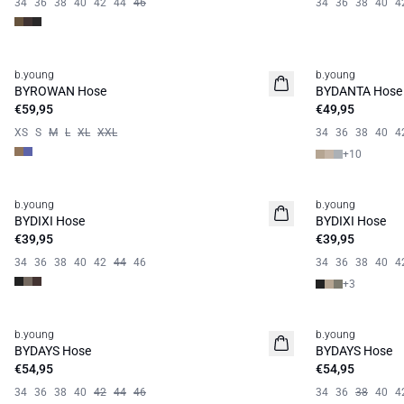
34
36
38
40
42
44
46
34
36
38
40
4
b.young
b.young
Neuheit
Basic
BYROWAN Hose
BYDANTA Hose
€59,95
€49,95
XS
S
M
L
XL
XXL
34
36
38
40
4
+
10
b.young
b.young
Basic
BYDIXI Hose
BYDIXI Hose
€39,95
€39,95
34
36
38
40
42
44
46
34
36
38
40
4
+
3
b.young
b.young
Neuheit
Neuheit
BYDAYS Hose
BYDAYS Hose
€54,95
€54,95
34
36
38
40
42
44
46
34
36
38
40
4