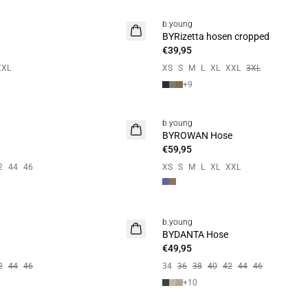
b.young
Basic
BYRizetta hosen cropped
€39,95
XXL
XS
S
M
L
XL
XXL
3XL
+
9
b.young
Neuheit
BYROWAN Hose
€59,95
2
44
46
XS
S
M
L
XL
XXL
b.young
BYDANTA Hose
€49,95
2
44
46
34
36
38
40
42
44
46
+
10