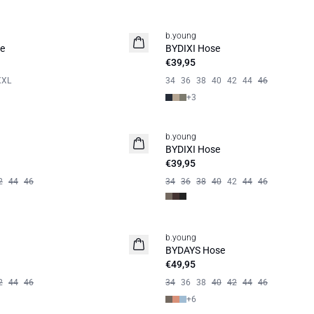
b.young
Basic
e
BYDIXI Hose
€39,95
XXL
34
36
38
40
42
44
46
+
3
b.young
BYDIXI Hose
€39,95
2
44
46
34
36
38
40
42
44
46
b.young
BYDAYS Hose
€49,95
2
44
46
34
36
38
40
42
44
46
+
6