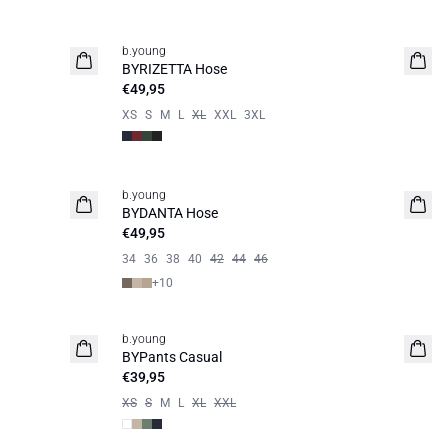
b.young
Basic
BYRIZETTA Hose
€49,95
XS
S
M
L
XL
XXL
3XL
b.young
Basic
BYDANTA Hose
€49,95
34
36
38
40
42
44
46
+
10
b.young
BYPants Casual
€39,95
XS
S
M
L
XL
XXL