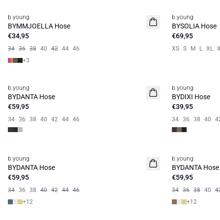
b.young
b.young
BYMMJOELLA Hose
BYSOLIA Hose
€34,95
€69,95
34
36
38
40
42
44
46
XS
S
M
L
XL
+
3
b.young
b.young
Neuheit
Neuheit
BYDANTA Hose
BYDIXI Hose
€59,95
€39,95
34
36
38
40
42
44
46
34
36
38
40
4
b.young
b.young
BYDANTA Hose
BYDANTA Hose
€59,95
€59,95
34
36
38
40
42
44
46
34
36
38
40
4
+
12
+
12