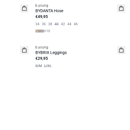
b.young
Basic
BYDANTA Hose
€49,95
34
36
38
40
42
44
46
+
10
b.young
BYBRIX Leggings
€29,95
S/M
L/XL