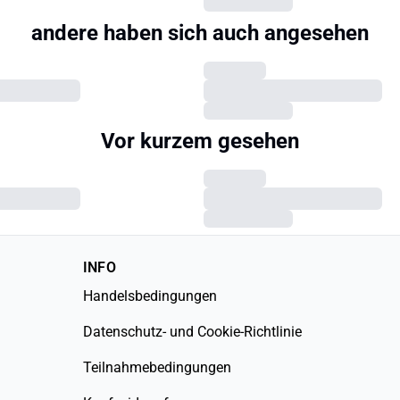
XL
XS
S
M
L
XL
XXL
andere haben sich auch angesehen
b.young
rt
BYPAMILA T-shirt
€11,98
€29,95
XL
XS
S
M
L
XL
XXL
INFO
Handelsbedingungen
Datenschutz- und Cookie-Richtlinie
Teilnahmebedingungen