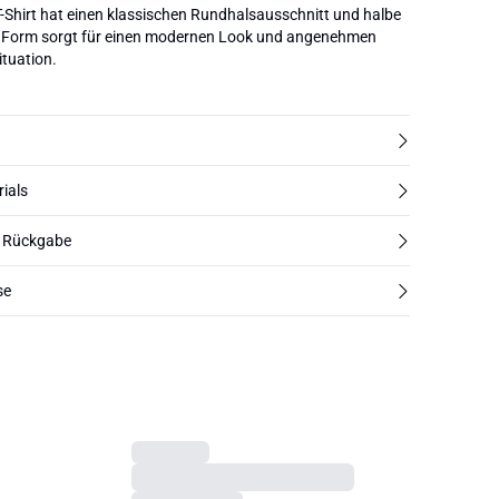
T-Shirt hat einen klassischen Rundhalsausschnitt und halbe
te Form sorgt für einen modernen Look und angenehmen
ituation.
rials
d Rückgabe
se
Next s
b.young
BYPAMILA T-shirt
€24,95