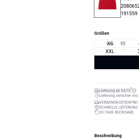
Größen
XS
XXL
*
Lieferung ab €4,75
Lieferung zwischen mo. 1
VERSANDKOSTENFREI 
SCHNELLE LIEFERUNG
30 TAGE RÜCKGABE
Beschreibung