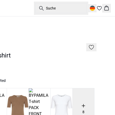
Suche
Ware
hirt
 Red
8