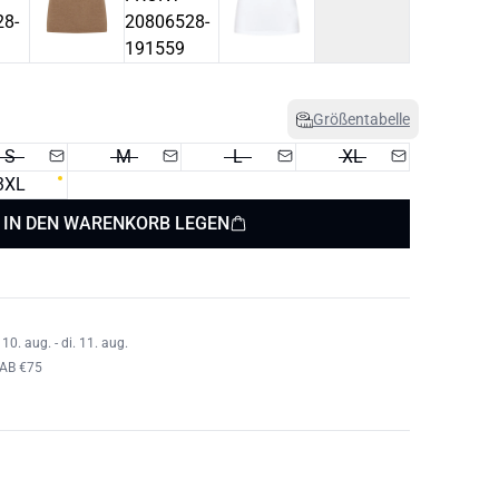
Größentabelle
S
M
L
XL
3XL
IN DEN WARENKORB LEGEN
0. aug. - di. 11. aug.
AB €75