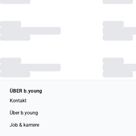
XS
S
M
L
XL
XXL
XS
S
M
L
XL
X
Previous slide
b.young
b.young
BYPAMILA T-shirt
BYTROLLO T-shi
€14,98
€29,95
€29,95
XS
S
M
L
XL
XXL
XS
S
M
L
XL
X
ÜBER b.young
Kontakt
Über b.young
Job & karriere