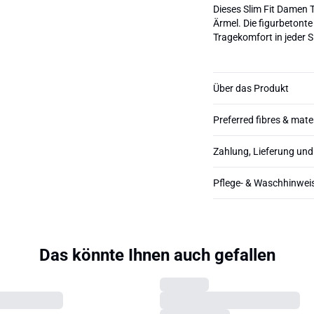
Dieses Slim Fit Damen 
Ärmel. Die figurbeton
Tragekomfort in jeder S
Über das Produkt
Preferred fibres & mate
Zahlung, Lieferung un
Pflege- & Waschhinwei
Das könnte Ihnen auch gefallen
b.young
BYPAMILA T-shirt
€24,95