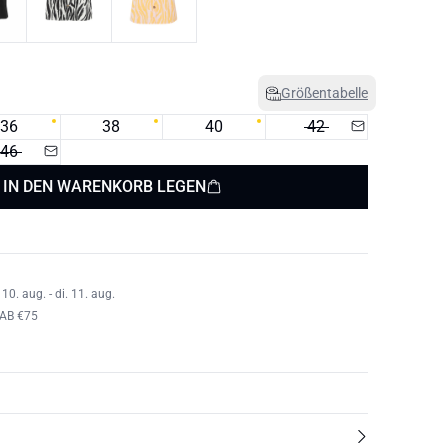
Größentabelle
36
38
40
42
46
IN DEN WARENKORB LEGEN
0. aug. - di. 11. aug.
AB €75