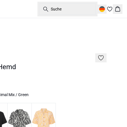
Suche
Ware
50%
Hemd
imal Mix / Green