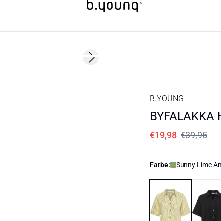
50%
Next slide
B.YOUNG
BYFALAKKA 
€19,98
€39,95
Farbe:
Sunny Lime An