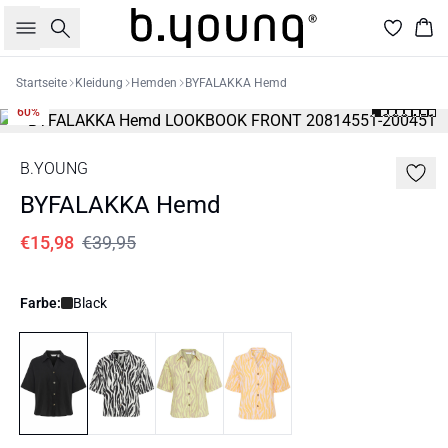
Suche
War
Startseite
Kleidung
Hemden
BYFALAKKA Hemd
60%
B.YOUNG
BYFALAKKA Hemd
€15,98
€39,95
Farbe:
Black