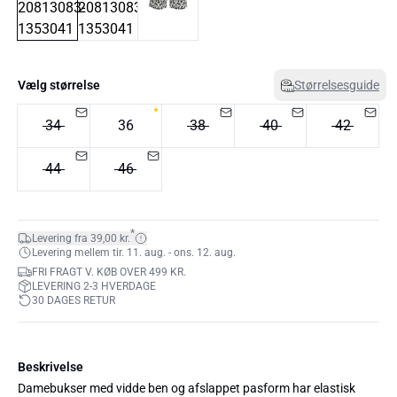
Vælg størrelse
Størrelsesguide
34
36
38
40
42
44
46
*
Levering fra 39,00 kr.
Levering mellem tir. 11. aug. - ons. 12. aug.
FRI FRAGT V. KØB OVER 499 KR.
LEVERING 2-3 HVERDAGE
30 DAGES RETUR
Beskrivelse
Damebukser med vidde ben og afslappet pasform har elastisk