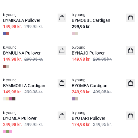
50%
b.young
b.young
Nyhed
BYMIKALA Pullover
BYMOBBE Cardigan
149,98 kr.
299,95 kr.
299,95 kr.
50%
50%
b.young
b.young
BYMULINA Pullover
BYNAJO Pullover
149,98 kr.
299,95 kr.
149,98 kr.
299,95 kr.
50%
50%
b.young
b.young
BYMMORLA Cardigan
BYOMEA Cardigan
149,98 kr.
299,95 kr.
249,98 kr.
499,95 kr.
50%
50%
b.young
b.young
BYOMEA Pullover
BYOTARI Pullover
249,98 kr.
499,95 kr.
174,98 kr.
349,95 kr.
50%
50%