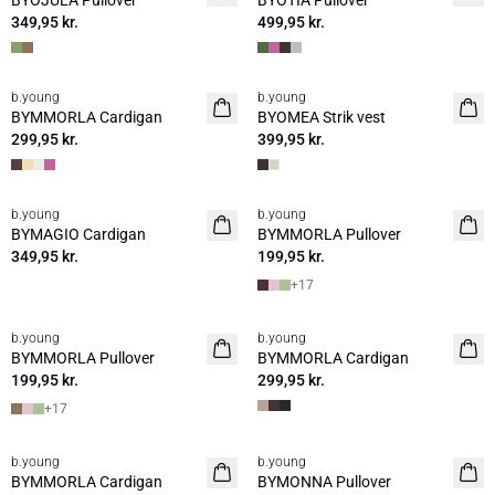
BYOJULA Pullover
BYOTIA Pullover
349,95 kr.
499,95 kr.
b.young
b.young
Nyhed
Nyhed
BYMMORLA Cardigan
BYOMEA Strik vest
299,95 kr.
399,95 kr.
b.young
b.young
Nyhed
Nyhed
BYMAGIO Cardigan
BYMMORLA Pullover
349,95 kr.
199,95 kr.
+
17
b.young
b.young
Nyhed
Nyhed
BYMMORLA Pullover
BYMMORLA Cardigan
199,95 kr.
299,95 kr.
+
17
b.young
b.young
Nyhed
Nyhed
BYMMORLA Cardigan
BYMONNA Pullover