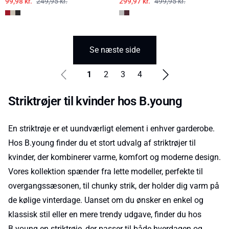
99,98 kr.
249,95 kr.
299,97 kr.
499,95 kr.
Se næste side
1
2
3
4
Striktrøjer til kvinder hos B.young
En striktrøje er et uundværligt element i enhver garderobe.
Hos B.young finder du et stort udvalg af striktrøjer til
kvinder, der kombinerer varme, komfort og moderne design.
Vores kollektion spænder fra lette modeller, perfekte til
overgangssæsonen, til chunky strik, der holder dig varm på
de kølige vinterdage. Uanset om du ønsker en enkel og
klassisk stil eller en mere trendy udgave, finder du hos
B.young en striktrøje, der passer til både hverdagen og