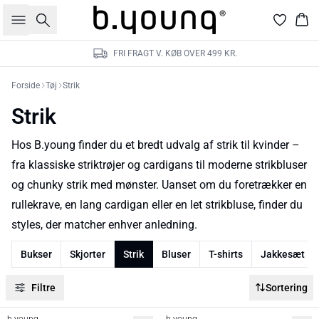
Søg
Kur
FRI FRAGT V. KØB OVER 499 KR.
Forside
Tøj
Strik
Strik
Hos B.young finder du et bredt udvalg af strik til kvinder –
fra klassiske striktrøjer og cardigans til moderne strikbluser
og chunky strik med mønster. Uanset om du foretrækker en
rullekrave, en lang cardigan eller en let strikbluse,
finder du
styles, der matcher enhver anledning.
Bukser
Skjorter
Strik
Bluser
T-shirts
Jakkesæt
Filtre
Sortering