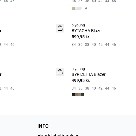
2
44
46
34
36
38
40
42
44
46
+
14
b.young
r
BYTACHA Blazer
599,95 kr.
2
44
46
34
36
38
40
42
44
46
b.young
Basic
r
BYRIZETTA Blazer
499,95 kr.
2
44
46
34
36
38
40
42
44
46
INFO
Handelsbetingelser