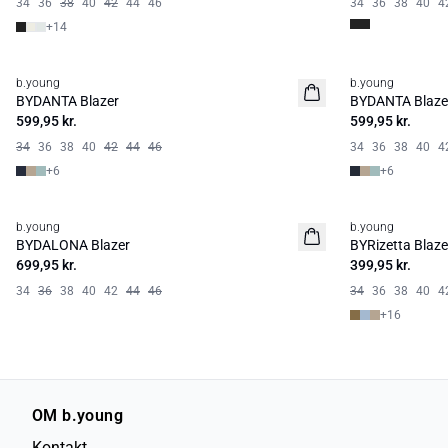
34
36
38
40
42
44
46
34
36
38
40
4
+
14
b.young
b.young
Basic
Basic
BYDANTA Blazer
BYDANTA Blaze
599,95 kr.
599,95 kr.
34
36
38
40
42
44
46
34
36
38
40
4
+
6
+
6
b.young
b.young
BYDALONA Blazer
BYRizetta Blaze
699,95 kr.
399,95 kr.
34
36
38
40
42
44
46
34
36
38
40
4
+
16
OM b.young
Kontakt