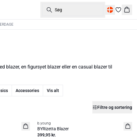
Søg
Kurv
VERDAGE
blazer, en figursyet blazer eller en casual blazer til
sics
Accessories
Vis alt
Filtre og sortering
b.young
Basic
BYRizetta Blazer
399,95 kr.