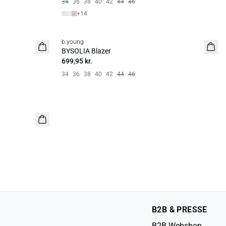
34
36
38
40
42
44
46
+
14
b.young
BYSOLIA Blazer
699,95 kr.
34
36
38
40
42
44
46
B2B & PRESSE
B2B Webshop