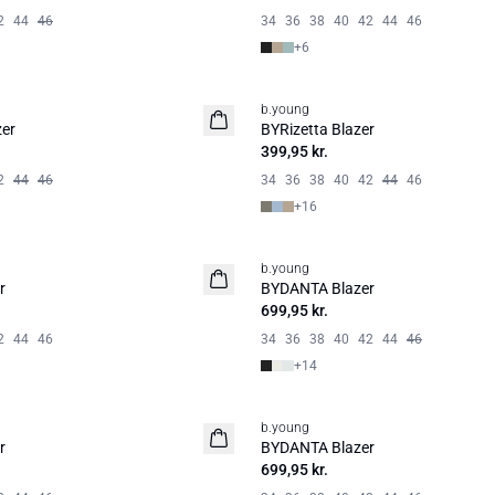
2
44
46
34
36
38
40
42
44
46
+
6
b.young
Nyhed
er
BYRizetta Blazer
Basic
399,95 kr.
2
44
46
34
36
38
40
42
44
46
+
16
b.young
r
BYDANTA Blazer
699,95 kr.
2
44
46
34
36
38
40
42
44
46
+
14
b.young
r
BYDANTA Blazer
699,95 kr.