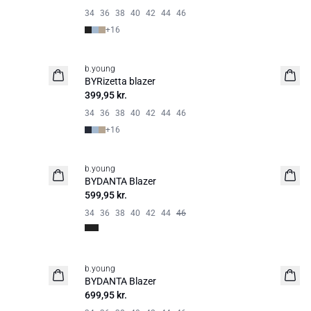
34
36
38
40
42
44
46
+
16
b.young
Basic
BYRizetta blazer
399,95 kr.
34
36
38
40
42
44
46
+
16
b.young
BYDANTA Blazer
599,95 kr.
34
36
38
40
42
44
46
b.young
BYDANTA Blazer
699,95 kr.