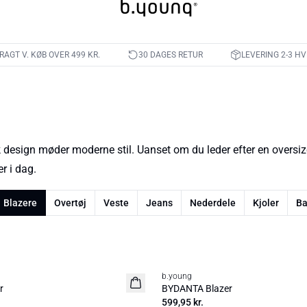
FRAGT V. KØB OVER 499 KR.
30 DAGES RETUR
LEVERING 2-3 H
 design møder moderne stil. Uanset om du leder efter en oversized 
r i dag.
Blazere
Overtøj
Veste
Jeans
Nederdele
Kjoler
Ba
b.young
Basic
r
BYDANTA Blazer
599,95 kr.