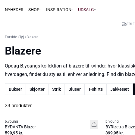
NYHEDER
SHOP
INSPIRATION
UDSALG
FRI 
Forside
Tøj
Blazere
Blazere
Opdag B.youngs kollektion af blazere til kvinder, hvor klassisk
hverdagen, finder du styles til enhver anledning. Find din blaze
Bukser
Skjorter
Strik
Bluser
T-shirts
Jakkesæt
23 produkter
b.young
b.young
Nyhed
BYDANTA Blazer
BYRizetta Blaze
599,95 kr.
399,95 kr.