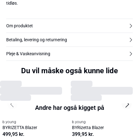
tidløs.
Om produktet
Betaling, levering og returnering
Pleje & Vaskeanvisning
Du vil måske også kunne lide
Previous slide
Next s
b.young
b.young
BYDANTA Blazer
BYDANTA Blazer
599,95 kr.
599,95 kr.
Andre har også kigget på
Previous slide
Next s
b.young
b.young