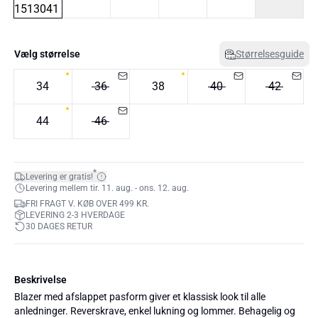
Vælg størrelse
Størrelsesguide
34
36
38
40
42
44
46
*
Levering er gratis!
Levering mellem tir. 11. aug. - ons. 12. aug.
FRI FRAGT V. KØB OVER 499 KR.
LEVERING 2-3 HVERDAGE
30 DAGES RETUR
Beskrivelse
Blazer med afslappet pasform giver et klassisk look til alle
anledninger. Reverskrave, enkel lukning og lommer. Behagelig og