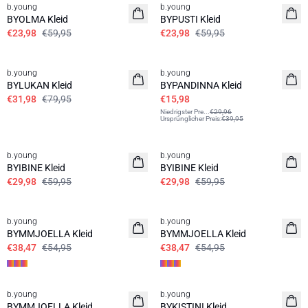
b.young
b.young
BYOLMA Kleid
BYPUSTI Kleid
€23,98
€59,95
€23,98
€59,95
60%
60%
b.young
b.young
BYLUKAN Kleid
BYPANDINNA Kleid
€31,98
€79,95
€15,98
Niedrigster Pre
...
€29,96
Ursprünglicher Preis
:
€39,95
50%
50%
b.young
b.young
BYIBINE Kleid
BYIBINE Kleid
€29,98
€59,95
€29,98
€59,95
30%
30%
b.young
b.young
BYMMJOELLA Kleid
BYMMJOELLA Kleid
€38,47
€54,95
€38,47
€54,95
60%
40%
b.young
b.young
BYMMJOELLA Kleid
BYKISTINI Kleid