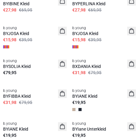
BYIBINE Kleid
BYPERLINA Kleid
€27,98
€69,95
€27,98
€69,95
60%
60%
b.young
b.young
BYJOSA Kleid
BYJOSA Kleid
€15,98
€39,95
€15,98
€39,95
60%
b.young
b.young
BYSOLIA Kleid
BXDANIA Kleid
€79,95
€31,98
€79,95
60%
b.young
b.young
Basic
BYFIBBA Kleid
BYIANE Kleid
€31,98
€79,95
€19,95
b.young
b.young
Basic
BYIANE Kleid
BYIane Unterkleid
€19,95
€19,95