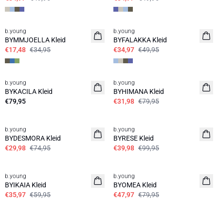
50%
30%
b.young
b.young
BYMMJOELLA Kleid
BYFALAKKA Kleid
€17,48
€34,95
€34,97
€49,95
60%
b.young
b.young
Neuheit
BYKACILA Kleid
BYHIMANA Kleid
€79,95
€31,98
€79,95
60%
60%
b.young
b.young
BYDESMORA Kleid
BYRESE Kleid
€29,98
€74,95
€39,98
€99,95
40%
40%
b.young
b.young
BYIKAIA Kleid
BYOMEA Kleid
€35,97
€59,95
€47,97
€79,95
60%
60%