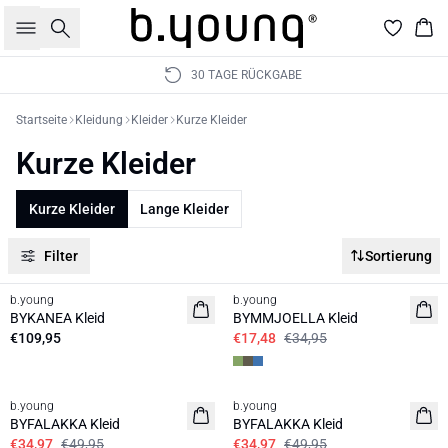
Suche
War
30 TAGE RÜCKGABE
Startseite
Kleidung
Kleider
Kurze Kleider
Kurze Kleider
Kurze Kleider
Lange Kleider
Filter
Sortierung
50%
b.young
b.young
Neuheit
BYKANEA Kleid
BYMMJOELLA Kleid
€109,95
€17,48
€34,95
30%
30%
b.young
b.young
BYFALAKKA Kleid
BYFALAKKA Kleid
€34,97
€49,95
€34,97
€49,95