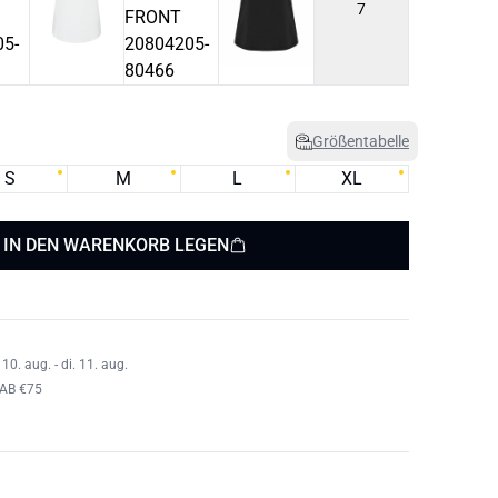
7
Größentabelle
S
M
L
XL
IN DEN WARENKORB LEGEN
0. aug. - di. 11. aug.
AB €75