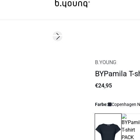
Next slide
B.YOUNG
BYPamila T-sh
€24,95
Farbe:
Copenhagen Ni