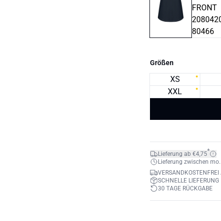
Größen
XS
XXL
*
Lieferung ab €4,75
Lieferung zwischen mo. 1
VERSANDKOSTENFREI 
SCHNELLE LIEFERUNG
30 TAGE RÜCKGABE