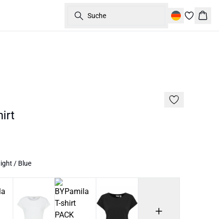
Suche
Ware
irt
ght / Blue