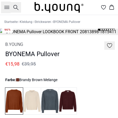
Suche
War
Startseite
Kleidung
Strickwaren
BYONEMA Pullover
60%
B.YOUNG
BYONEMA Pullover
€15,98
€39,95
Farbe:
Brandy Brown Melange