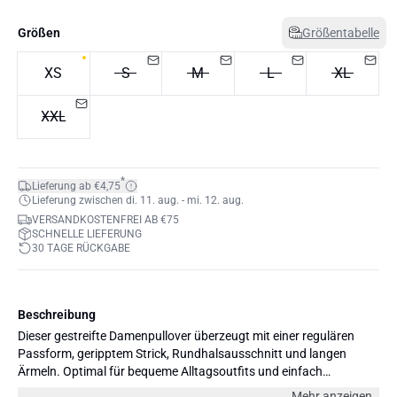
Größen
Größentabelle
XS
S
M
L
XL
XXL
*
Lieferung ab €4,75
Lieferung zwischen di. 11. aug. - mi. 12. aug.
VERSANDKOSTENFREI AB €75
SCHNELLE LIEFERUNG
30 TAGE RÜCKGABE
Beschreibung
Dieser gestreifte Damenpullover überzeugt mit einer regulären
Passform, geripptem Strick, Rundhalsausschnitt und langen
Ärmeln. Optimal für bequeme Alltagsoutfits und einfach
kombinierbar.
Mehr anzeigen