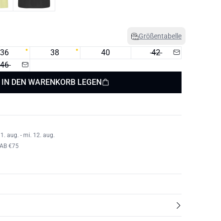
Größentabelle
36
38
40
42
46
IN DEN WARENKORB LEGEN
1. aug. - mi. 12. aug.
AB €75