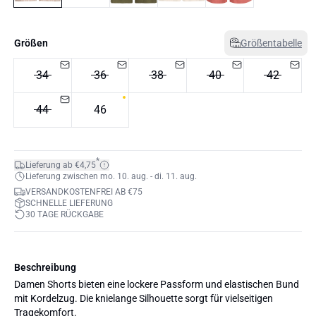
Größen
Größentabelle
34
36
38
40
42
44
46
*
Lieferung ab €4,75
Lieferung zwischen mo. 10. aug. - di. 11. aug.
VERSANDKOSTENFREI AB €75
SCHNELLE LIEFERUNG
30 TAGE RÜCKGABE
Beschreibung
Damen Shorts bieten eine lockere Passform und elastischen Bund
mit Kordelzug. Die knielange Silhouette sorgt für vielseitigen
Tragekomfort.