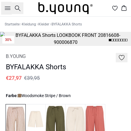
Suche
War
Startseite
Kleidung
Kleider
BYFALAKKA Shorts
30%
B.YOUNG
BYFALAKKA Shorts
€27,97
€39,95
Farbe:
Woodsmoke Stripe / Brown