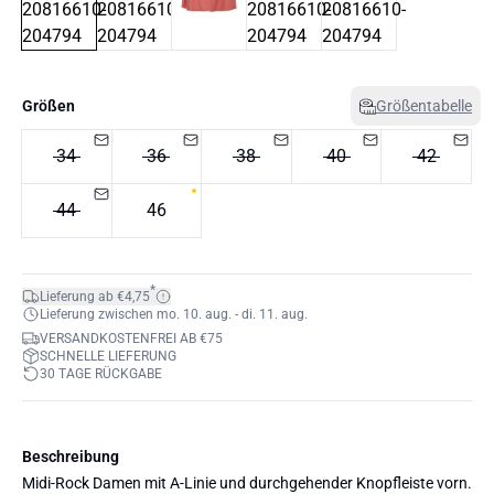
Größen
Größentabelle
34
36
38
40
42
44
46
*
Lieferung ab €4,75
Lieferung zwischen mo. 10. aug. - di. 11. aug.
VERSANDKOSTENFREI AB €75
SCHNELLE LIEFERUNG
30 TAGE RÜCKGABE
Beschreibung
Midi-Rock Damen mit A-Linie und durchgehender Knopfleiste vorn.