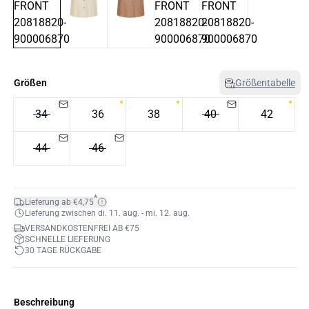
Größen
Größentabelle
34
36
38
40
42
44
46
*
Lieferung ab €4,75
Lieferung zwischen di. 11. aug. - mi. 12. aug.
VERSANDKOSTENFREI AB €75
SCHNELLE LIEFERUNG
30 TAGE RÜCKGABE
Beschreibung