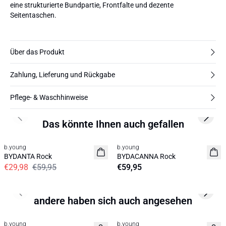
eine strukturierte Bundpartie, Frontfalte und dezente
Seitentaschen.
Über das Produkt
Zahlung, Lieferung und Rückgabe
Pflege- & Waschhinweise
Previous slide
Next s
Das könnte Ihnen auch gefallen
50%
b.young
b.young
Neuheit
BYDANTA Rock
BYDACANNA Rock
€29,98
€59,95
€59,95
Previous slide
Next s
andere haben sich auch angesehen
50%
50%
b.young
b.young