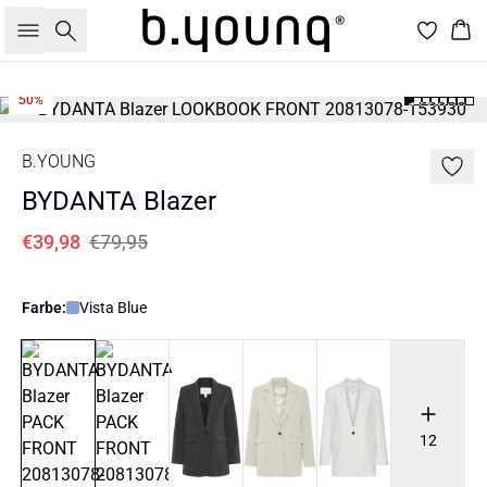
Suche
War
50%
B.YOUNG
BYDANTA Blazer
€39,98
€79,95
Farbe:
Vista Blue
12