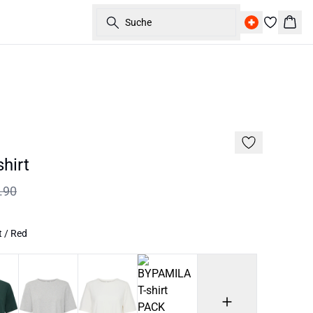
Suche
Ware
60%
hirt
.90
 / Red