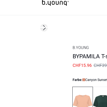
60%
Next slide
B.YOUNG
BYPAMILA T-s
CHF15.96
CHF39
Farbe:
Canyon Sunset