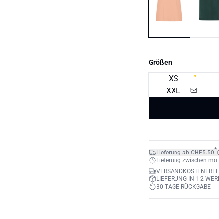
Größen
XS
XXL
*
Lieferung ab CHF5.50
Lieferung zwischen mo. 1
VERSANDKOSTENFREI 
LIEFERUNG IN 1-2 WE
30 TAGE RÜCKGABE