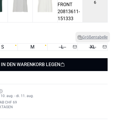
6
Größentabelle
S
M
L
XL
IN DEN WARENKORB LEGEN
0. aug. - di. 11. aug.
AB CHF 69
RKTAGEN