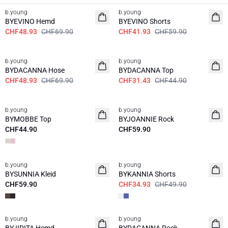
b.young
b.young
BYEVINO Hemd
BYEVINO Shorts
CHF48.93
CHF69.90
CHF41.93
CHF59.90
30%
30%
b.young
b.young
BYDACANNA Hose
BYDACANNA Top
CHF48.93
CHF69.90
CHF31.43
CHF44.90
b.young
b.young
Neuheit
Neuheit
BYMOBBE Top
BYJOANNIE Rock
CHF44.90
CHF59.90
30%
b.young
b.young
BYSUNNIA Kleid
BYKANNIA Shorts
CHF59.90
CHF34.93
CHF49.90
b.young
b.young
Neuheit
Neuheit