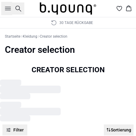
Suche
War
30 TAGE RÜCKGABE
Startseite
Kleidung
Creator selection
Creator selection
CREATOR SELECTION
Filter
Sortierung
30%
30%