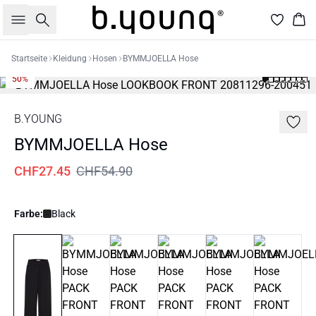
Suche
War
Startseite
Kleidung
Hosen
BYMMJOELLA Hose
50%
B.YOUNG
BYMMJOELLA Hose
CHF27.45
CHF54.90
Farbe:
Black