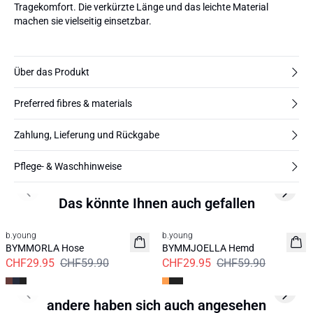
Tragekomfort. Die verkürzte Länge und das leichte Material
machen sie vielseitig einsetzbar.
Über das Produkt
Preferred fibres & materials
Zahlung, Lieferung und Rückgabe
Pflege- & Waschhinweise
Previous slide
Next s
Das könnte Ihnen auch gefallen
50%
50%
b.young
b.young
BYMMORLA Hose
BYMMJOELLA Hemd
CHF29.95
CHF59.90
CHF29.95
CHF59.90
Previous slide
Next s
andere haben sich auch angesehen