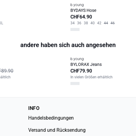
b.young
BYDAYS Hose
CHF64.90
XL
34
36
38
40
42
44
46
andere haben sich auch angesehen
b.young
BYLORAX Jeans
F89.90
CHF79.90
ältlich
In vielen Größen erhältlich
INFO
Handelsbedingungen
Versand und Rücksendung