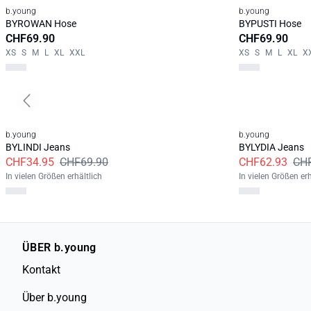
b.young
b.young
BYROWAN Hose
BYPUSTI Hose
CHF69.90
CHF69.90
XS
S
M
L
XL
XXL
XS
S
M
L
XL
X
Previous slide
b.young
b.young
BYLINDI Jeans
BYLYDIA Jeans
CHF34.95
CHF69.90
CHF62.93
CH
In vielen Größen erhältlich
In vielen Größen erh
ÜBER b.young
Kontakt
Über b.young