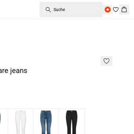
Suche
Ware
are jeans