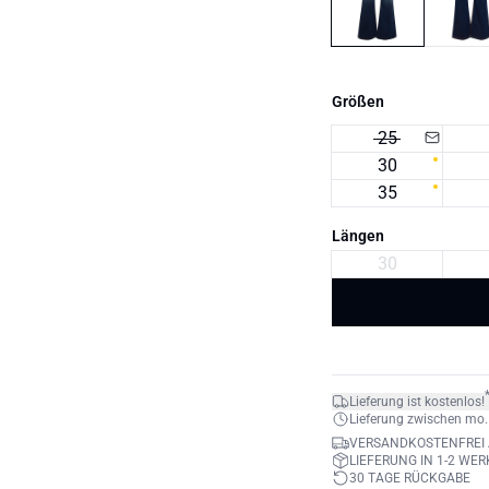
Größen
25
30
35
Längen
30
Lieferung ist kostenlos!
Lieferung zwischen mo. 1
VERSANDKOSTENFREI 
LIEFERUNG IN 1-2 WE
30 TAGE RÜCKGABE