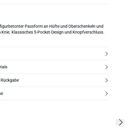
 figurbetonter Passform an Hüfte und Oberschenkeln und
 Knie. Klassisches 5-Pocket-Design und Knopfverschluss.
rials
d Rückgabe
se
Next s