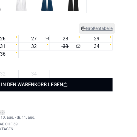
Größentabelle
26
27
28
29
31
32
33
34
36
32
34
IN DEN WARENKORB LEGEN
*
0. aug. - di. 11. aug.
AB CHF 69
RKTAGEN