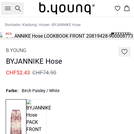
Suche
War
Startseite
Kleidung
Hosen
BYJANNIKE Hose
30%
B.YOUNG
BYJANNIKE Hose
CHF52.43
CHF74.90
Farbe:
Birch Paisley / White