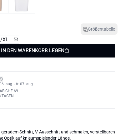
Größentabelle
L/XL
IN DEN WARENKORB LEGEN
6. aug. - fr. 07. aug.
AB CHF 69
RKTAGEN
t geradem Schnitt, V-Ausschnitt und schmalen, verstellbaren
ne Optik auf knieumspielender Länge.