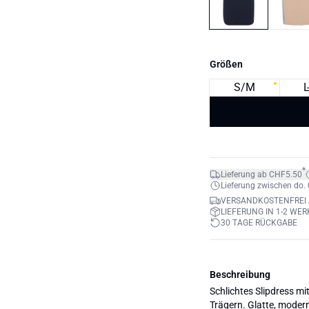
Größen
S/M
*
Lieferung ab CHF5.50
Lieferung zwischen do. 0
VERSANDKOSTENFREI 
LIEFERUNG IN 1-2 WE
30 TAGE RÜCKGABE
Beschreibung
Schlichtes Slipdress mi
Trägern. Glatte, moder