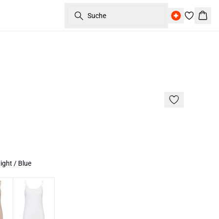
Suche
Ware
ght / Blue