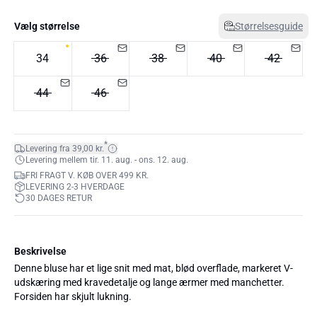
Vælg størrelse
Størrelsesguide
34
36
38
40
42
44
46
*
Levering fra 39,00 kr.
Levering mellem tir. 11. aug. - ons. 12. aug.
FRI FRAGT V. KØB OVER 499 KR.
LEVERING 2-3 HVERDAGE
30 DAGES RETUR
Beskrivelse
Denne bluse har et lige snit med mat, blød overflade, markeret V-
udskæring med kravedetalje og lange ærmer med manchetter.
Forsiden har skjult lukning.