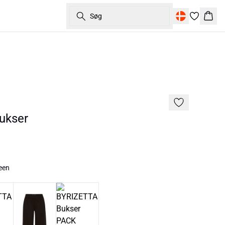
Søg
Kurv
ukser
een