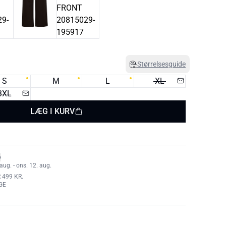
Størrelsesguide
S
M
L
XL
3XL
LÆG I KURV
aug. - ons. 12. aug.
 499 KR.
GE