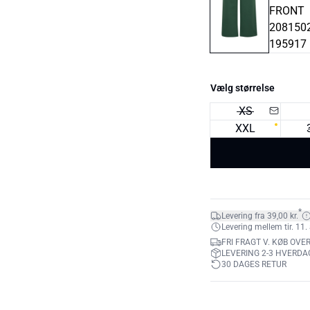
Vælg størrelse
XS
XXL
*
Levering fra 39,00 kr.
Levering mellem tir. 11. 
FRI FRAGT V. KØB OVER
LEVERING 2-3 HVERDA
30 DAGES RETUR