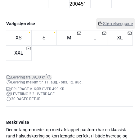
Vælg størrelse
Størrelsesguide
XS
S
M
L
XL
XXL
*
Levering fra 39,00 kr.
Levering mellem tir. 11. aug. - ons. 12. aug.
FRI FRAGT V. KØB OVER 499 KR.
LEVERING 2-3 HVERDAGE
30 DAGES RETUR
Beskrivelse
Denne langærmede top med afslappet pasform har en klassisk
rund halsudskæring og kort længde, perfekt til både hverdag og