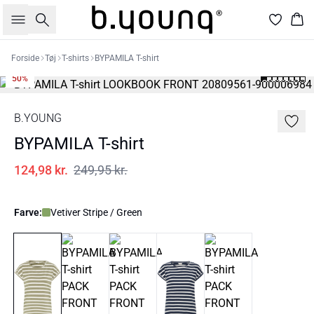
Søg
Kur
Forside
Tøj
T-shirts
BYPAMILA T-shirt
50%
B.YOUNG
BYPAMILA T-shirt
124,98 kr.
249,95 kr.
Farve:
Vetiver Stripe / Green