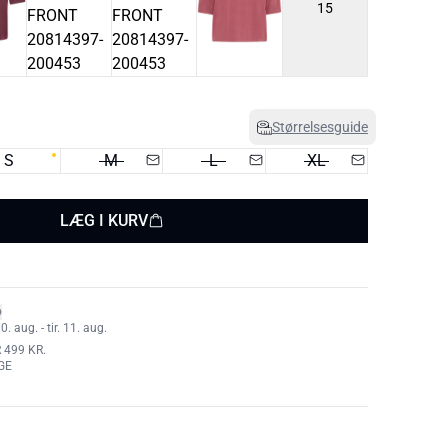
15
Størrelsesguide
S
M
L
XL
LÆG I KURV
 aug. - tir. 11. aug.
 499 KR.
GE