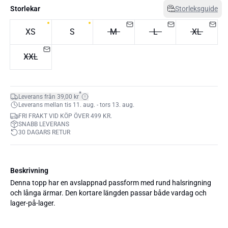
Storlekar
Storleksguide
XS
S
M
L
XL
XXL
*
Leverans från 39,00 kr
Leverans mellan tis 11. aug. - tors 13. aug.
FRI FRAKT VID KÖP ÖVER 499 KR.
SNABB LEVERANS
30 DAGARS RETUR
Beskrivning
Denna topp har en avslappnad passform med rund halsringning
och långa ärmar. Den kortare längden passar både vardag och
lager-på-lager.