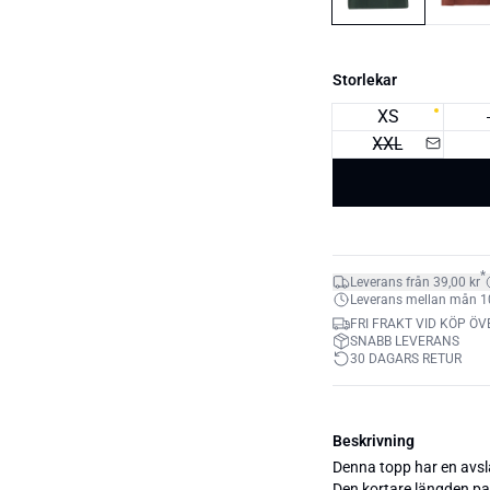
Storlekar
XS
XXL
*
Leverans från 39,00 kr
Leverans mellan mån 10.
FRI FRAKT VID KÖP ÖV
SNABB LEVERANS
30 DAGARS RETUR
Beskrivning
Denna topp har en avs
Den kortare längden pa