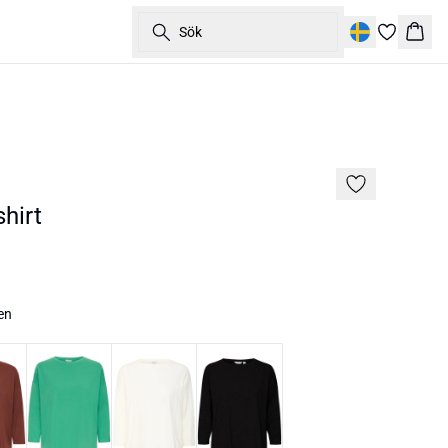
Sök
Korg
hirt
en