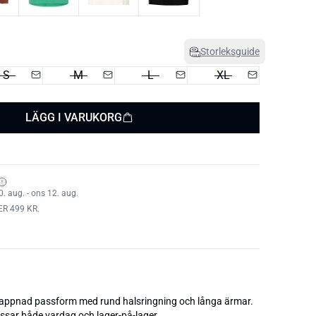
Storleksguide
S
M
L
XL
LÄGG I VARUKORG
 aug. - ons 12. aug.
ER 499 KR.
lappnad passform med rund halsringning och långa ärmar.
ssar både vardag och lager-på-lager.