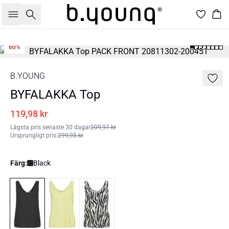
Sök
Kor
60%
B.YOUNG
BYFALAKKA Top
119,98 kr
Lägsta pris senaste 30 dagar
209,97 kr
Ursprungligt pris
:
299,95 kr
Färg:
Black