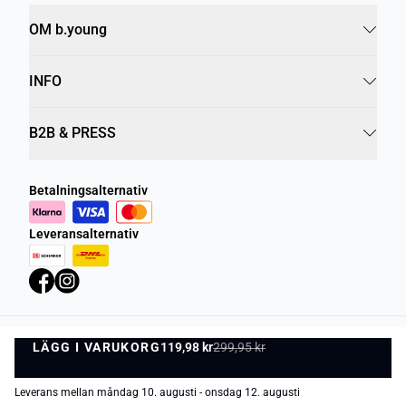
OM b.young
INFO
B2B & PRESS
Betalningsalternativ
Leveransalternativ
LÄGG I VARUKORG
Integritetspolicy
Villkor
119,98 kr
299,95 kr
LÄGG I VARUKORG
©
DK Company Online AB
2026
Leverans mellan måndag 10. augusti - onsdag 12. augusti