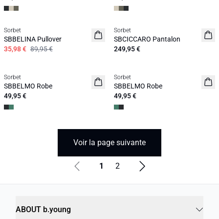
60%
Sorbet
Sorbet
SBBELINA Pullover
SBCICCARO Pantalon
35,98 €
89,95 €
249,95 €
Sorbet
Sorbet
SBBELMO Robe
SBBELMO Robe
49,95 €
49,95 €
Voir la page suivante
1
2
ABOUT b.young