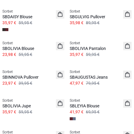
60%
Sorbet
Sorbet
SBDAISY Blouse
SBGULVIG Pullover
35,97 €
59,95 €
35,98 €
89,95 €
60%
Sorbet
Sorbet
SBOLIVIA Blouse
SBOLIVIA Pantalon
23,98 €
59,95 €
35,97 €
59,95 €
Sorbet
Sorbet
SBINNOVA Pullover
SBAUGUSTAS Jeans
23,97 €
39,95 €
47,97 €
79,95 €
Sorbet
Sorbet
SBOLIVIA Jupe
SBLEYIA Blouse
35,97 €
59,95 €
41,97 €
69,95 €
60%
Sorbet
Sorbet