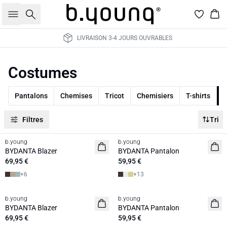
Rechercher
Pan
LIVRAISON 3-4 JOURS OUVRABLES
Costumes
Pantalons
Chemises
Tricot
Chemisiers
T-shirts
C
Filtres
Tri
b.young
b.young
BYDANTA Blazer
BYDANTA Pantalon
69,95 €
59,95 €
+
6
+
13
b.young
b.young
BYDANTA Blazer
BYDANTA Pantalon
69,95 €
59,95 €