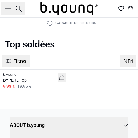
Rechercher
Pan
GARANTIE DE 30 JOURS
Top soldées
Filtres
Tri
50%
b.young
BYPERL Top
9,98 €
19,95 €
ABOUT b.young