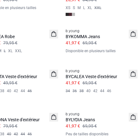
le en plusieurs tailles
XS
S
M
L
XL
XXL
b.young
A Robe
BYKOMMA Jeans
€
79,95 €
41,97 €
69,95 €
M
L
XL
XXL
Disponible en plusieurs tailles
b.young
A Veste d'extérieur
BYCALEA Veste d'extérieur
€
49,95 €
41,97 €
69,95 €
38
40
42
44
46
34
36
38
40
42
44
46
b.young
A Veste d'extérieur
BYLYDIA Jeans
€
79,95 €
41,97 €
69,95 €
38
40
42
44
46
Peu de tailles disponibles