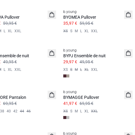
b.young
A Pullover
BYOMEA Pullover
€
59,95 €
35,97 €
59,95 €
M
L
XL
XXL
XS
S
M
L
XL
XXL
b.young
nsemble de nuit
BYPJ Ensemble de nuit
€
49,95 €
29,97 €
49,95 €
M
L
XL
XXL
XS
S
M
L
XL
XXL
b.young
ORE Pantalon
BYMAGGE Pullover
€
69,95 €
41,97 €
69,95 €
38
40
42
44
46
XS
S
M
L
XL
XXL
b.young