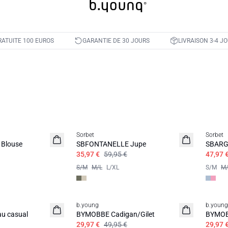
RATUITE 100 EUROS
GARANTIE DE 30 JOURS
LIVRAISON 3-4 J
Sorbet
Sorbet
Blouse
SBFONTANELLE Jupe
SBARGY
35,97 €
59,95 €
47,97 
S/M
M/L
L/XL
S/M
M/
b.young
b.young
u casual
BYMOBBE Cadigan/Gilet
BYMOBB
29,97 €
49,95 €
29,97 