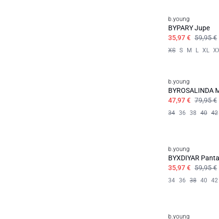
b.young
BYPARY Jupe
35,97 €
59,95 €
XS
S
M
L
XL
X
b.young
BYROSALINDA M
47,97 €
79,95 €
34
36
38
40
42
b.young
BYXDIYAR Panta
35,97 €
59,95 €
34
36
38
40
42
b.young