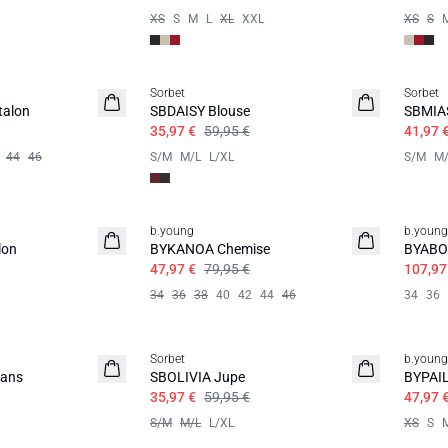
XS
S
M
L
XL
XXL
XS
S
Sorbet
Sorbet
talon
SBDAISY Blouse
SBMIAS
35,97 €
59,95 €
41,97 
44
46
S/M
M/L
L/XL
S/M
M/
b.young
b.young
lon
BYKANOA Chemise
BYABO
47,97 €
79,95 €
107,97
34
36
38
40
42
44
46
34
36
Sorbet
b.young
ans
SBOLIVIA Jupe
BYPAIL
35,97 €
59,95 €
47,97 
S/M
M/L
L/XL
XS
S