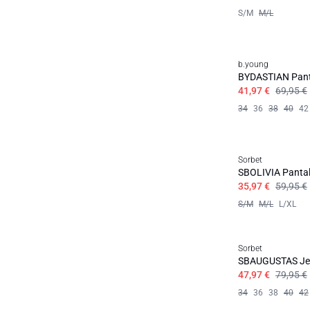
S/M
M/L
b.young
BYDASTIAN Pan
41,97 €
69,95 €
34
36
38
40
42
Sorbet
SBOLIVIA Panta
35,97 €
59,95 €
S/M
M/L
L/XL
Sorbet
SBAUGUSTAS Je
47,97 €
79,95 €
34
36
38
40
42