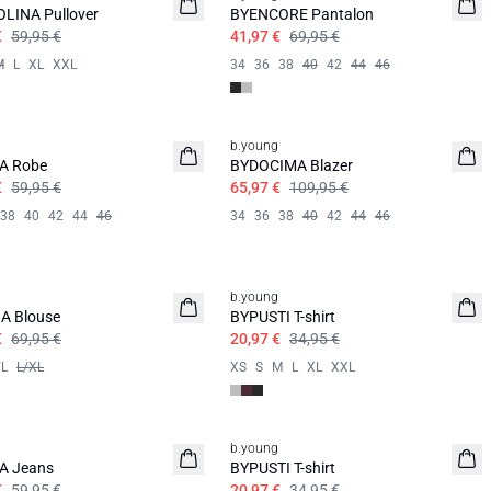
LINA Pullover
BYENCORE Pantalon
€
59,95 €
41,97 €
69,95 €
M
L
XL
XXL
34
36
38
40
42
44
46
b.young
A Robe
BYDOCIMA Blazer
€
59,95 €
65,97 €
109,95 €
38
40
42
44
46
34
36
38
40
42
44
46
b.young
A Blouse
BYPUSTI T-shirt
€
69,95 €
20,97 €
34,95 €
L
L/XL
XS
S
M
L
XL
XXL
b.young
A Jeans
BYPUSTI T-shirt
€
59,95 €
20,97 €
34,95 €