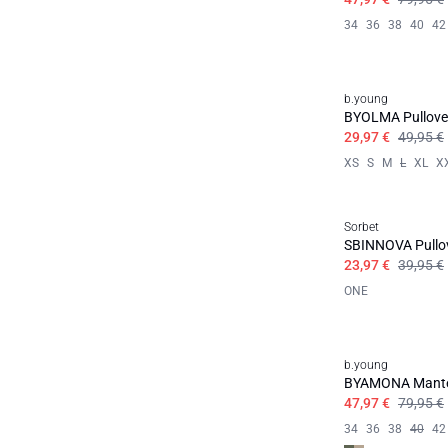
34
36
38
40
42
b.young
BYOLMA Pullove
29,97 €
49,95 €
XS
S
M
L
XL
X
Sorbet
SBINNOVA Pullo
23,97 €
39,95 €
ONE
b.young
BYAMONA Mant
47,97 €
79,95 €
34
36
38
40
42