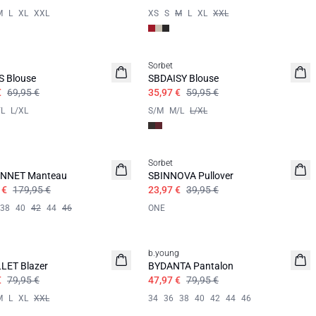
M
L
XL
XXL
XS
S
M
L
XL
XXL
Sorbet
 Blouse
SBDAISY Blouse
€
69,95 €
35,97 €
59,95 €
L
L/XL
S/M
M/L
L/XL
Sorbet
NNET Manteau
SBINNOVA Pullover
 €
179,95 €
23,97 €
39,95 €
38
40
42
44
46
ONE
b.young
LET Blazer
BYDANTA Pantalon
€
79,95 €
47,97 €
79,95 €
M
L
XL
XXL
34
36
38
40
42
44
46