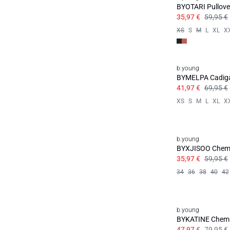
BYOTARI Pullove
35,97 €
59,95 €
XS
S
M
L
XL
X
b.young
BYMELPA Cadiga
41,97 €
69,95 €
XS
S
M
L
XL
X
b.young
BYXJISOO Chem
35,97 €
59,95 €
34
36
38
40
42
b.young
BYKATINE Chem
47,97 €
79,95 €