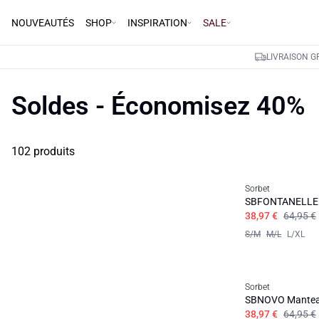
NOUVEAUTÉS
SHOP
INSPIRATION
SALE
LIVRAISON G
Soldes - Économisez 40%
102 produits
Sorbet
SBFONTANELLE 
38,97 €
64,95 €
S/M
M/L
L/XL
Sorbet
SBNOVO Mantea
38,97 €
64,95 €