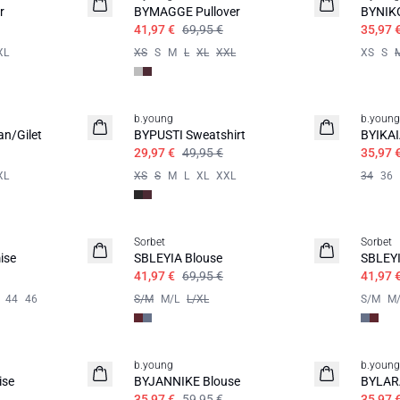
r
BYMAGGE Pullover
BYNIKO
41,97 €
69,95 €
35,97 
XL
XS
S
M
L
XL
XXL
XS
S
b.young
b.young
n/Gilet
BYPUSTI Sweatshirt
BYIKAI
29,97 €
49,95 €
35,97 
XL
XS
S
M
L
XL
XXL
34
36
Sorbet
Sorbet
ise
SBLEYIA Blouse
SBLEYI
41,97 €
69,95 €
41,97 
44
46
S/M
M/L
L/XL
S/M
M/
b.young
b.young
ise
BYJANNIKE Blouse
BYLAR
35,97 €
59,95 €
35,97 