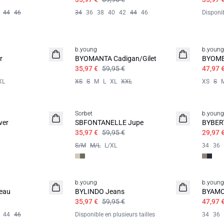
44
46
34
36
38
40
42
44
46
Disponib
b.young
b.young
r
BYOMANTA Cadigan/Gilet
BYOME
35,97 €
59,95 €
47,97 
XL
XS
S
M
L
XL
XXL
XS
S
Sorbet
b.young
ver
SBFONTANELLE Jupe
BYBERT
35,97 €
59,95 €
29,97 
S/M
M/L
L/XL
34
36
b.young
b.young
eau
BYLINDO Jeans
BYAMON
35,97 €
59,95 €
47,97 
44
46
Disponible en plusieurs tailles
34
36