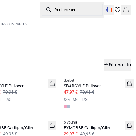
Rechercher
Panie
OURS OUVRABLES
Filtres et tri
Sorbet
LE Pullover
SBARGYLE Pullover
€
79,95 €
47,97 €
79,95 €
L
L/XL
S/M
M/L
L/XL
b.young
E Cadigan/Gilet
BYMOBBE Cadigan/Gilet
€
49,95 €
29,97 €
49,95 €