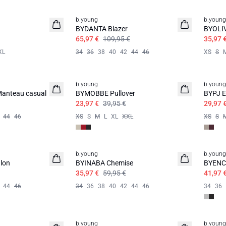
b.young
b.young
BYDANTA Blazer
BYOLIV
65,97 €
109,95 €
35,97 
XL
34
36
38
40
42
44
46
XS
S
b.young
b.young
anteau casual
BYMOBBE Pullover
BYPJ E
23,97 €
39,95 €
29,97 
44
46
XS
S
M
L
XL
XXL
XS
S
b.young
b.young
lon
BYINABA Chemise
BYENC
35,97 €
59,95 €
41,97 
44
46
34
36
38
40
42
44
46
34
36
b.young
b.young