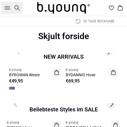
Suche
War
30 TAGE RÜCKGABE
Skjult forside
Previous slide
Next slide
NEW ARRIVALS
b.young
b.young
b.
Neuheit
Neuheit
N
BYROWAN Weste
BYDANNIO Hose
BY
€49,95
€69,95
€
NEUHEITEN
KLEIDER
SETS
NEUHEITEN
STRICK
HOSEN
Previous slide
Next sli
Beliebteste Styles im SALE
50%
50%
b.young
b.young
b