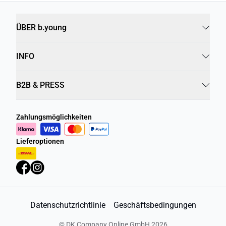
SHOP
SHOP
SHOP
ÜBER b.young
INFO
B2B & PRESS
Zahlungsmöglichkeiten
Lieferoptionen
Datenschutzrichtlinie
Geschäftsbedingungen
©
DK Company Online GmbH
2026