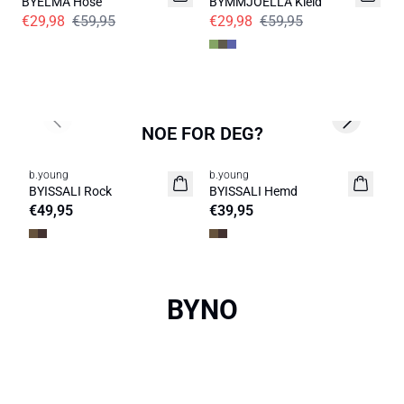
BYELMA Hose
BYMMJOELLA Kleid
B
€29,98
€59,95
€29,98
€59,95
€
HEMDEN SALE
KLEIDER SALE
HOSEN SALE
Previous slide
Next slide
NOE FOR DEG?
b.young
b.young
b.
Neuheit
Neuheit
N
BYISSALI Rock
BYISSALI Hemd
B
€49,95
€39,95
€
T-SHIRTS
BLAZERS
HEMDEN
BASICS
BYNO
Neuheiten >
Shop sale >
NEUHEITEN
HEMDEN
HOSEN