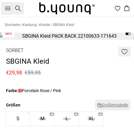
Suche
War
Startseite
Kleidung
Kleider
SBGINA Kleid
50%
SORBET
SBGINA Kleid
€29,98
€59,95
Farbe:
Porcelain Rose / Pink
Größen
Größentabelle
S
M
L
XL