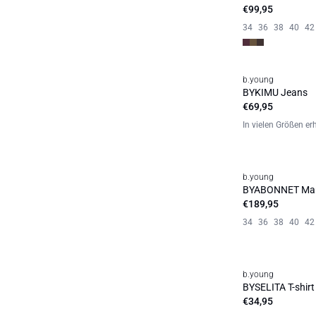
€99,95
34
36
38
40
42
b.young
Neuheit
BYKIMU Jeans
€69,95
In vielen Größen erh
b.young
Neuheit
BYABONNET Man
€189,95
34
36
38
40
42
b.young
Neuheit
BYSELITA T-shirt
€34,95