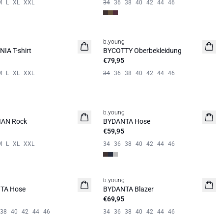
M
L
XL
XXL
34
36
38
40
42
44
46
b.young
it
Neuheit
IA T-shirt
BYCOTTY Oberbekleidung
€79,95
M
L
XL
XXL
34
36
38
40
42
44
46
b.young
it
Neuheit
IAN Rock
BYDANTA Hose
€59,95
M
L
XL
XXL
34
36
38
40
42
44
46
b.young
it
Neuheit
TA Hose
BYDANTA Blazer
€69,95
38
40
42
44
46
34
36
38
40
42
44
46