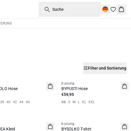
Suche
Ware
FERUNG
Filter und Sortierung
b.young
it
Neuheit
OLO Hose
BYPUSTI Hose
€59,95
38
40
42
44
46
XS
S
M
L
XL
XXL
b.young
it
Neuheit
A Kleid
BYSOLKO T-shirt