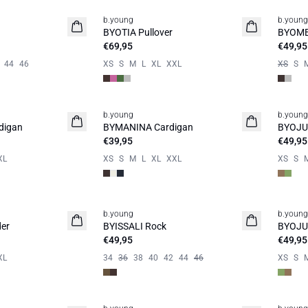
b.young
b.young
Neuheit
Neuhe
BYOTIA Pullover
BYOME
€69,95
€49,95
44
46
XS
S
M
L
XL
XXL
XS
S
b.young
b.young
Neuheit
Neuhe
digan
BYMANINA Cardigan
BYOJUL
€39,95
€49,95
XL
XS
S
M
L
XL
XXL
XS
S
b.young
b.young
Neuheit
Neuhe
er
BYISSALI Rock
BYOJUL
€49,95
€49,95
XL
34
36
38
40
42
44
46
XS
S