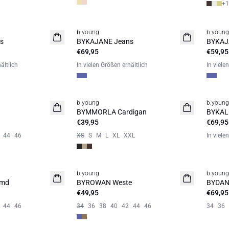
+
1
b.young
b.young
Neuheit
Neuhe
s
BYKAJANE Jeans
BYKAJ
€69,95
€59,95
ältlich
In vielen Größen erhältlich
In viele
b.young
b.young
Neuheit
Neuhe
BYMMORLA Cardigan
BYKAL
€39,95
€69,95
44
46
XS
S
M
L
XL
XXL
In viele
b.young
b.young
Neuheit
Neuhe
emd
BYROWAN Weste
BYDAN
€49,95
€69,95
44
46
34
36
38
40
42
44
46
34
36