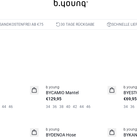
SANDKOSTENFREI AB €75
30 TAGE RÜCKGABE
SCHNELLE LIE
b.young
b.young
Neuheit
Neuhe
BYCAMIO Mantel
BYEST
€129,95
€69,95
44
46
34
36
38
40
42
44
46
34
36
b.young
b.young
Neuheit
Neuhe
BYDENOA Hose
BYKANE