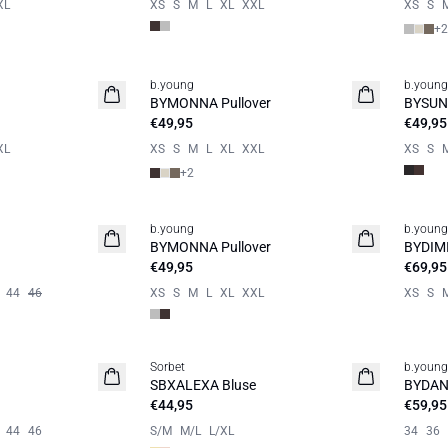
XL
XS
S
M
L
XL
XXL
XS
S
+
2
b.young
b.young
Neuheit
Neuhe
BYMONNA Pullover
BYSUNN
€49,95
€49,95
XL
XS
S
M
L
XL
XXL
XS
S
+
2
b.young
b.young
Neuheit
Neuhe
BYMONNA Pullover
BYDIM
€49,95
€69,95
44
46
XS
S
M
L
XL
XXL
XS
S
Sorbet
b.young
Neuhe
SBXALEXA Bluse
BYDAN
€44,95
€59,95
44
46
S/M
M/L
L/XL
34
36