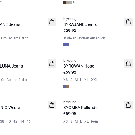
2
+
6
b.young
it
Neuheit
ANE Jeans
BYKAJANE Jeans
€59,95
n Größen erhältlich
In vielen Größen erhältlich
b.young
it
Neuheit
LUNA Jeans
BYROWAN Hose
€59,95
n Größen erhältlich
XS
S
M
L
XL
XXL
b.young
it
Neuheit
NIO Weste
BYOMEA Pullunder
€59,95
38
40
42
44
46
XS
S
M
L
XL
XXL