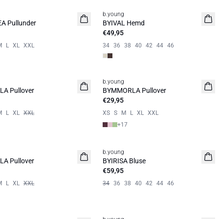
b.young
it
Neuheit
A Pullunder
BYIVAL Hemd
€49,95
M
L
XL
XXL
34
36
38
40
42
44
46
b.young
it
Neuheit
A Pullover
BYMMORLA Pullover
€29,95
M
L
XL
XXL
XS
S
M
L
XL
XXL
+
17
b.young
it
Neuheit
A Pullover
BYIRISA Bluse
€59,95
M
L
XL
XXL
34
36
38
40
42
44
46