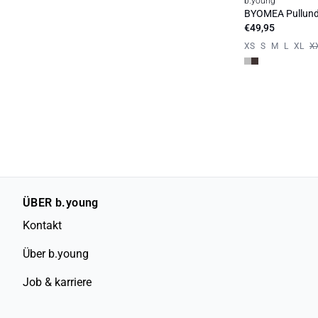
b.young
Neuheit
BYOMEA Pullund
€49,95
XS
S
M
L
XL
X
ÜBER b.young
Kontakt
Über b.young
Job & karriere