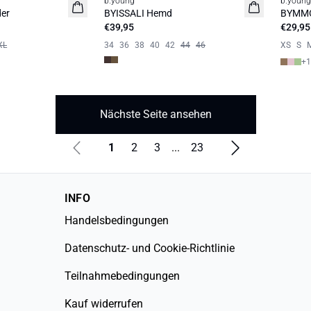
b.young
b.young
Neuheit
Neuhe
er
BYISSALI Hemd
BYMMO
€39,95
€29,95
XL
34
36
38
40
42
44
46
XS
S
+
1
Nächste Seite ansehen
1
2
3
...
23
INFO
Handelsbedingungen
Datenschutz- und Cookie-Richtlinie
Teilnahmebedingungen
Kauf widerrufen