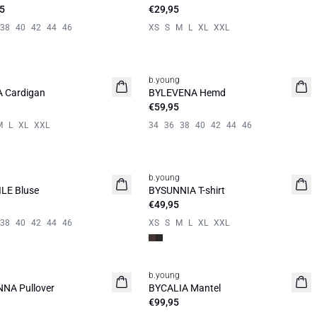
5
€29,95
38
40
42
44
46
XS
S
M
L
XL
XXL
b.young
it
Neuheit
 Cardigan
BYLEVENA Hemd
€59,95
M
L
XL
XXL
34
36
38
40
42
44
46
b.young
it
Neuheit
LE Bluse
BYSUNNIA T-shirt
€49,95
38
40
42
44
46
XS
S
M
L
XL
XXL
b.young
it
Neuheit
NA Pullover
BYCALIA Mantel
€99,95