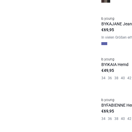
b.young
Neuheit
BYKAJANE Jean
€69,95
In vielen Größen erh
b.young
Neuheit
BYIKAIA Hemd
€49,95
34
36
38
40
42
b.young
Neuheit
BYFABIENNE H
€69,95
34
36
38
40
42