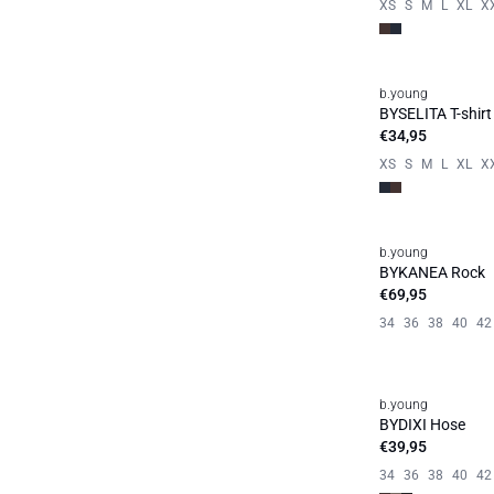
XS
S
M
L
XL
X
b.young
Neuheit
BYSELITA T-shirt
€34,95
XS
S
M
L
XL
X
b.young
Neuheit
BYKANEA Rock
€69,95
34
36
38
40
42
b.young
Neuheit
BYDIXI Hose
€39,95
34
36
38
40
42