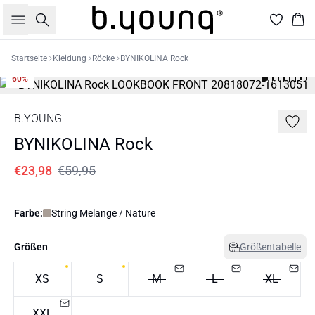
Suche
War
Startseite
Kleidung
Röcke
BYNIKOLINA Rock
60%
B.YOUNG
BYNIKOLINA Rock
€23,98
€59,95
Farbe:
String Melange / Nature
Größen
Größentabelle
XS
S
M
L
XL
XXL