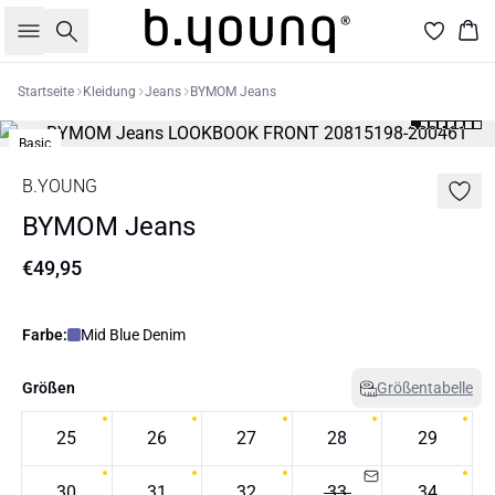
Suche
War
Startseite
Kleidung
Jeans
BYMOM Jeans
Basic
B.YOUNG
BYMOM Jeans
€49,95
Farbe:
Mid Blue Denim
Größen
Größentabelle
25
26
27
28
29
30
31
32
33
34