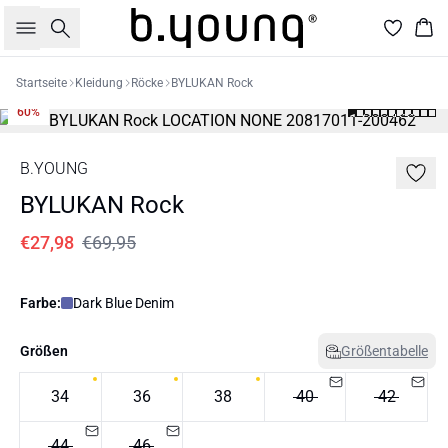
Suche
War
Startseite
Kleidung
Röcke
BYLUKAN Rock
60%
B.YOUNG
BYLUKAN Rock
€27,98
€69,95
Farbe:
Dark Blue Denim
Größen
Größentabelle
34
36
38
40
42
44
46