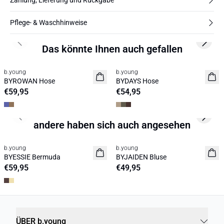
Zahlung, Lieferung und Rückgabe
Pflege- & Waschhinweise
Previous slide
Next s
Das könnte Ihnen auch gefallen
b.young
b.young
Neuheit
Neuheit
BYROWAN Hose
BYDAYS Hose
€59,95
€54,95
Previous slide
Next s
andere haben sich auch angesehen
b.young
b.young
Neuheit
Neuheit
BYESSIE Bermuda
BYJAIDEN Bluse
€59,95
€49,95
ÜBER b.young