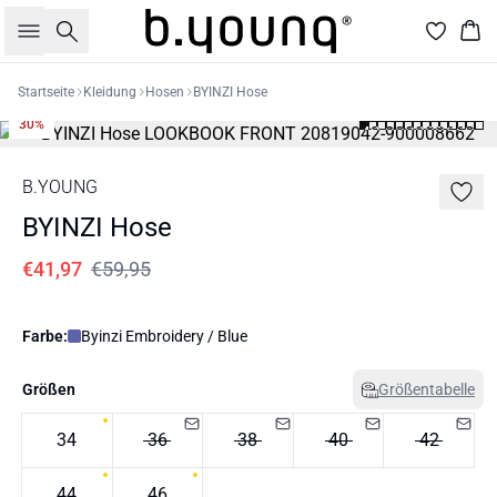
Suche
War
Startseite
Kleidung
Hosen
BYINZI Hose
30%
B.YOUNG
BYINZI Hose
€41,97
€59,95
Farbe:
Byinzi Embroidery / Blue
Größen
Größentabelle
34
36
38
40
42
44
46