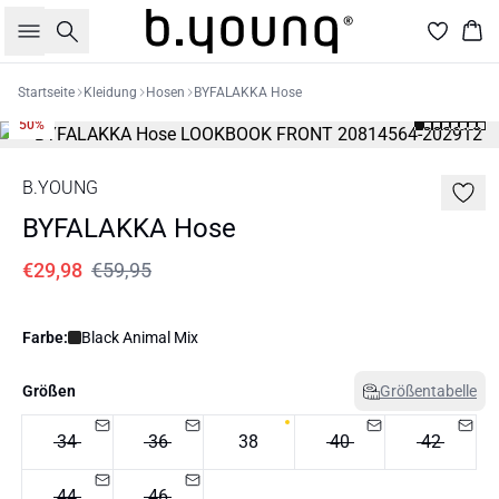
Suche
War
Startseite
Kleidung
Hosen
BYFALAKKA Hose
50%
B.YOUNG
BYFALAKKA Hose
€29,98
€59,95
Farbe:
Black Animal Mix
Größen
Größentabelle
34
36
38
40
42
44
46