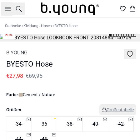
Suche
War
Startseite
Kleidung
Hosen
BYESTO Hose
60%
B.YOUNG
BYESTO Hose
€27,98
€69,95
Farbe:
Cement / Nature
Größen
Größentabelle
34
36
38
40
42
44
46