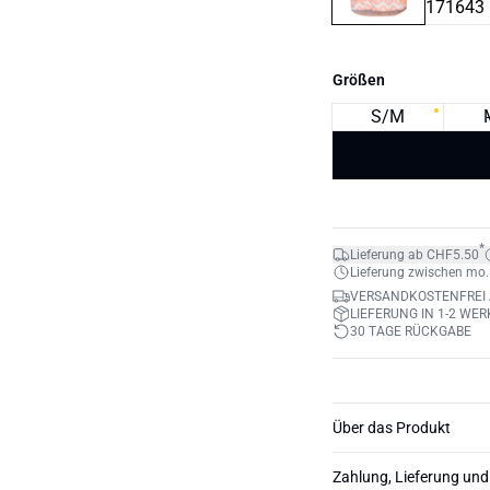
Größen
S/M
*
Lieferung ab CHF5.50
Lieferung zwischen mo. 1
VERSANDKOSTENFREI 
LIEFERUNG IN 1-2 WE
30 TAGE RÜCKGABE
Über das Produkt
Zahlung, Lieferung un