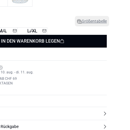
Größentabelle
M/L
L/XL
IN DEN WARENKORB LEGEN
0. aug. - di. 11. aug.
AB CHF 69
RKTAGEN
d Rückgabe