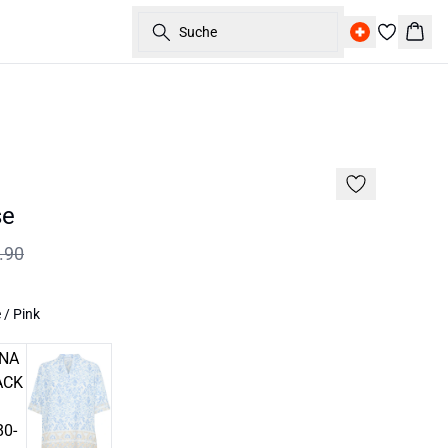
Suche
Ware
60%
se
.90
 / Pink