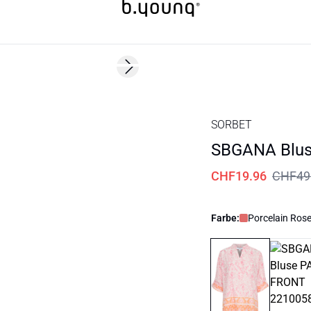
60%
Next slide
SORBET
SBGANA Blu
CHF19.96
CHF49
Farbe:
Porcelain Rose