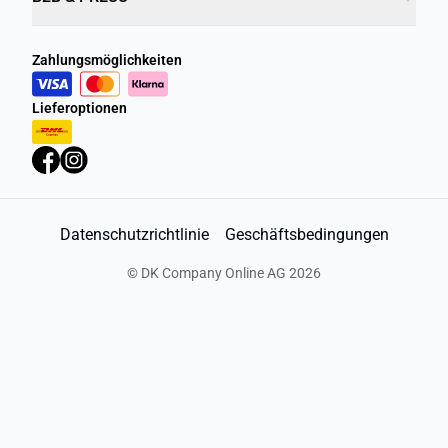
Zahlungsmöglichkeiten
Lieferoptionen
Datenschutzrichtlinie
Geschäftsbedingungen
©
DK Company Online AG
2026