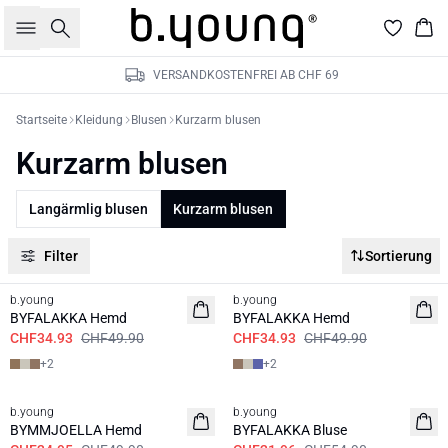
Suche
War
VERSANDKOSTENFREI AB CHF 69
Startseite
Kleidung
Blusen
Kurzarm blusen
Kurzarm blusen
Langärmlig blusen
Kurzarm blusen
Filter
Sortierung
30%
30%
b.young
b.young
BYFALAKKA Hemd
BYFALAKKA Hemd
CHF34.93
CHF49.90
CHF34.93
CHF49.90
+
2
+
2
50%
60%
b.young
b.young
BYMMJOELLA Hemd
BYFALAKKA Bluse