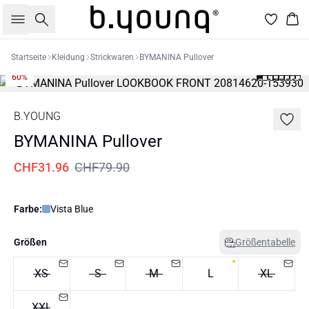
Suche
War
Startseite
Kleidung
Strickwaren
BYMANINA Pullover
60%
B.YOUNG
BYMANINA Pullover
CHF31.96
CHF79.90
Farbe:
Vista Blue
Größen
Größentabelle
XS
S
M
L
XL
XXL