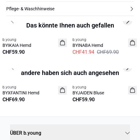
Pflege- & Waschhinweise
Previous slide
Next s
Das könnte Ihnen auch gefallen
40%
b.young
b.young
Neuheit
BYIKAIA Hemd
BYINABA Hemd
CHF59.90
CHF41.94
CHF69.90
Previous slide
Next s
andere haben sich auch angesehen
b.young
b.young
Neuheit
Neuheit
BYXFANTINI Hemd
BYJAIDEN Bluse
CHF69.90
CHF59.90
ÜBER b.young