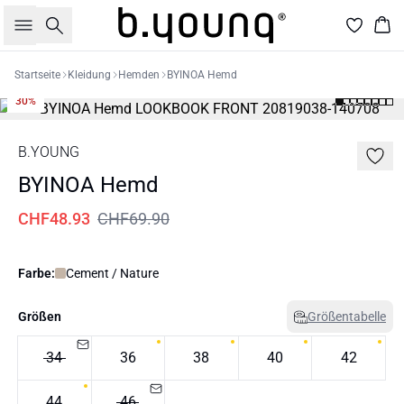
Suche
War
Startseite
Kleidung
Hemden
BYINOA Hemd
30%
B.YOUNG
BYINOA Hemd
CHF48.93
CHF69.90
Farbe:
Cement / Nature
Größen
Größentabelle
34
36
38
40
42
44
46